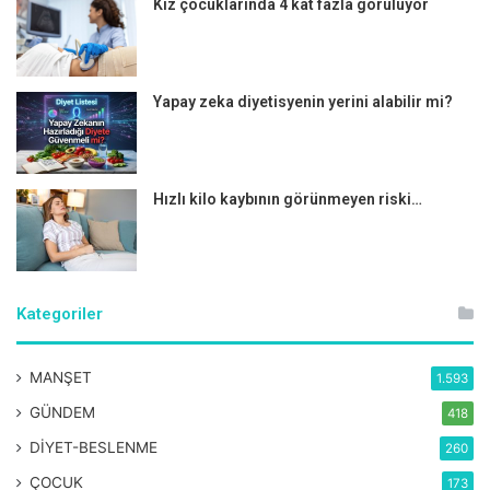
Kız çocuklarında 4 kat fazla görülüyor
Şekerli ve rafine gıdalar, kan şekerini hızlı bir şekilde
yükseltir bu da diyabetik ayak yaralarının iyileşmesini
engeller. Yüksek şekerli besinlerden uzak durularak kan
şekerinin kontrol altında tutulması önemli.
Yapay zeka diyetisyenin yerini alabilir mi?
Hızlı kilo kaybının görünmeyen riski…
UYARI!
Hekimus.com sitesinde yer alan yazı, haber, makale, video, yorum ve tüm
sağlık ve tıbbi bilgiler sadece genel bilgilendirme gayesindedir.
Sitede yer alan bu bilgiler hiçbir zaman doktor'un yerini tutamaz, doktor
muayenesi ve tedavisi yerine kullanılamaz, kişisel teşhis ve tedavi
Kategoriler
yönteminin seçimi için değerlendirilemez.
Hekimus.com'da yer alan bilgiler sadece bilgilendirme amaçlıdır.
Sağlığınızla ilgili durumlarda lütfen uzman bir doktora danışınız.
Hekimus.com, uzman bir doktora danışılmadan yapılan herhangi bir
MANŞET
1.593
uygulamadan doğabilecek zarardan sorumlu tutulamaz. Sitemizi ziyaret
eden, yorum yapan ve doktorlara soru gönderen kişiler, bu uyarıları kabul
GÜNDEM
418
etmiş sayılacaktır.
DİYET-BESLENME
260
ÇOCUK
173