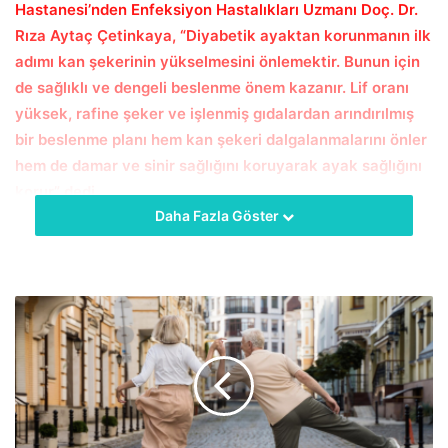
Hastanesi’nden Enfeksiyon Hastalıkları Uzmanı Doç. Dr.
Rıza Aytaç Çetinkaya, “Diyabetik ayaktan korunmanın ilk
adımı kan şekerinin yükselmesini önlemektir. Bunun için
de sağlıklı ve dengeli beslenme önem kazanır. Lif oranı
yüksek, rafine şeker ve işlenmiş gıdalardan arındırılmış
bir beslenme planı hem kan şekeri dalgalanmalarını önler
hem de damar ve sinir sağlığını koruyarak ayak sağlığını
korur” dedi.
Daha Fazla Göster