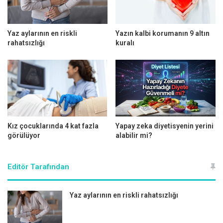
tahıllar ve baklagiller gibi yavaş sindirilen karbonhidratlar
kan şekerinin dengede kalmasına yardımcı olur.
Yaz aylarının en riskli
Yazın kalbi korumanın 9 altın
Yüksek protein yara iyileşme sürecini hızlandırıyor
rahatsızlığı
kuralı
Yaraların iyileşmesi için vücudun yeterli miktarda proteine
ihtiyacı var. Proteinler, hücre ve doku onarımında önemli
bir rol oynar. Yüksek kaliteli protein kaynaklarının başında;
tavuk, hindi, balık, yumurta, baklagiller ve az yağlı süt
ürünleri gelir.
Kız çocuklarında 4 kat fazla
Yapay zeka diyetisyenin yerini
görülüyor
alabilir mi?
Editör Tarafından
Yaz aylarının en riskli rahatsızlığı