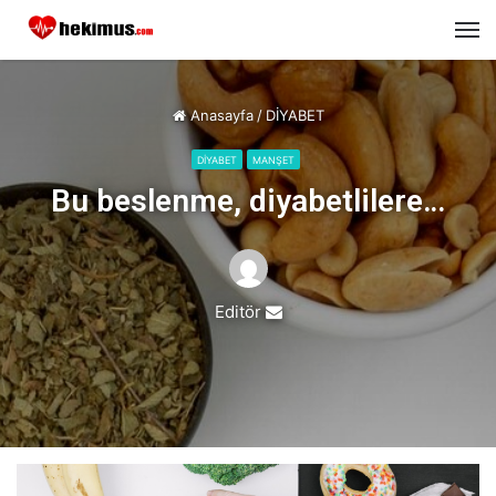
M
Anasayfa
/
DİYABET
DİYABET
MANŞET
Bu beslenme, diyabetlilere…
Editör
Send
an
email