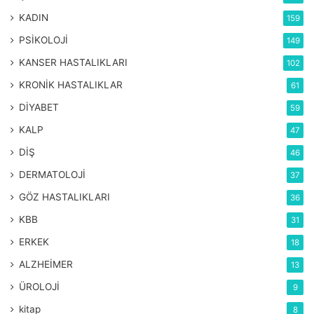
Etiketler
#aytacetinkaya
#beslenmeplanı #protein
KADIN
159
#dilyabet #seker #beslenme #kansekeri #magnezyum
PSİKOLOJİ
149
KANSER HASTALIKLARI
102
KRONİK HASTALIKLAR
61
DİYABET
59
KALP
47
DİŞ
46
DERMATOLOJİ
37
GÖZ HASTALIKLARI
36
KBB
31
ERKEK
18
ALZHEİMER
13
ÜROLOJİ
9
kitap
8