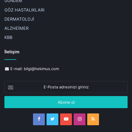
GÜNDEM
GÖZ HASTALIKLARI
DERMATOLOJİ
ALZHEİMER
KBB
İletişim
E-mail:
bilgi@hekimus.com
E-
Posta
adresinizi
giriniz
Facebook
Twitter
YouTube
Instagram
RSS