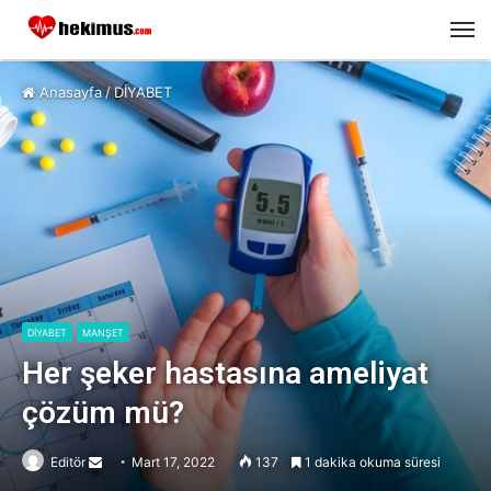
M
Anasayfa
/
DİYABET
DİYABET
MANŞET
Her şeker hastasına ameliyat
çözüm mü?
Editör
Send
Mart 17, 2022
137
1 dakika okuma süresi
an