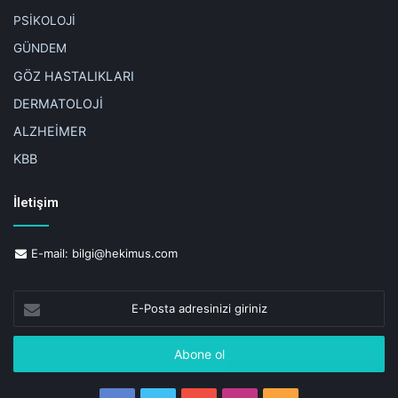
PSİKOLOJİ
GÜNDEM
GÖZ HASTALIKLARI
DERMATOLOJİ
ALZHEİMER
KBB
İletişim
E-mail:
bilgi@hekimus.com
E-
Posta
adresinizi
giriniz