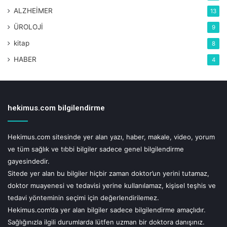
ALZHEİMER
13
ÜROLOJİ
9
kitap
8
HABER
4
hekimus.com bilgilendirme
Hekimus.com sitesinde yer alan yazı, haber, makale, video, yorum
ve tüm sağlık ve tıbbi bilgiler sadece genel bilgilendirme
gayesindedir.
Sitede yer alan bu bilgiler hiçbir zaman doktor’un yerini tutamaz,
doktor muayenesi ve tedavisi yerine kullanılamaz, kişisel teşhis ve
tedavi yönteminin seçimi için değerlendirilemez.
Hekimus.com’da yer alan bilgiler sadece bilgilendirme amaçlıdır.
Sağlığınızla ilgili durumlarda lütfen uzman bir doktora danışınız.