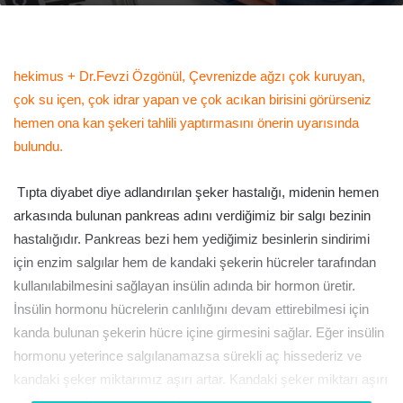
email
hekimus + Dr.Fevzi Özgönül, Çevrenizde ağzı çok kuruyan,
çok su içen, çok idrar yapan ve çok acıkan birisini görürseniz
hemen ona kan şekeri tahlili yaptırmasını önerin uyarısında
bulundu.
Tıpta diyabet diye adlandırılan şeker hastalığı, midenin hemen
arkasında bulunan pankreas adını verdiğimiz bir salgı bezinin
hastalığıdır.
Pankreas bezi hem yediğimiz besinlerin sindirimi
için enzim salgılar hem de kandaki şekerin hücreler tarafından
kullanılabilmesini sağlayan insülin adında bir hormon üretir.
İnsülin hormonu hücrelerin canlılığını devam ettirebilmesi için
kanda bulunan şekerin hücre içine girmesini sağlar. Eğer insülin
hormonu yeterince salgılanamazsa sürekli aç hissederiz ve
kandaki şeker miktarımız aşırı artar. Kandaki şeker miktarı aşırı
artınca ince kan damarları tıkanır.