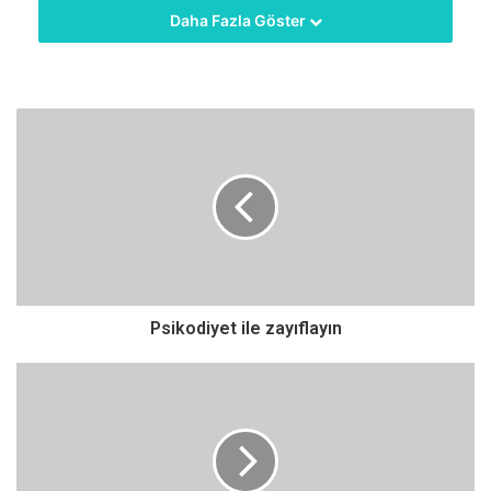
Daha Fazla Göster
Dr.Özgönül,”Bu durumdan en çabuk böbreklerimiz,
gözlerimiz, kalbimiz, el ve ayaklarımızın uç kısımları
etkilenir. Daha sonra da tüm organlarımız hasara uğrar ve
görevlerini sağlıklı olarak yerine getiremez.”dedi.
Belirtileri;
Kandaki yüksek şekeri idrar ile vücut dışına atabilmek için çok
susamaya başlarız. Dolayısıyla çok sık idrara çıkmaya
başlarız.
Psikodiyet ile zayıflayın
Kan şekeri hücre içine giremediği için vücudumuz hep açtır ve
çok yemek yeriz.
Çevrenizde ağzı çok kuruyan, çok su içen, çok idrar yapan ve
çok acıkan birisini görürseniz hemen ona kan şekeri