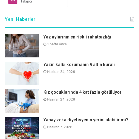
Takipçi
Hekimus.com sitesinde yer alan yazı, haber, makale, video, yorum ve tüm
sağlık ve tıbbi bilgiler sadece genel bilgilendirme gayesindedir.
Yeni Haberler
Sitede yer alan bu bilgiler hiçbir zaman doktor'un yerini tutamaz, doktor
muayenesi ve tedavisi yerine kullanılamaz, kişisel teşhis ve tedavi
yönteminin seçimi için değerlendirilemez.
Hekimus.com'da yer alan bilgiler sadece bilgilendirme amaçlıdır.
Yaz aylarının en riskli rahatsızlığı
Sağlığınızla ilgili durumlarda lütfen uzman bir doktora danışınız.
Hekimus.com, uzman bir doktora danışılmadan yapılan herhangi bir
1 hafta önce
uygulamadan doğabilecek zarardan sorumlu tutulamaz. Sitemizi ziyaret
eden, yorum yapan ve doktorlara soru gönderen kişiler, bu uyarıları kabul
etmiş sayılacaktır.
Yazın kalbi korumanın 9 altın kuralı
Haziran 24, 2026
Etiketler
diyabet
dr. fevzi özgonul
idrar yolu enfeksiyonu
insulin üretememe
kan sekeri
sık idrara cikma
Kız çocuklarında 4 kat fazla görülüyor
Haziran 24, 2026
Yapay zeka diyetisyenin yerini alabilir mi?
Haziran 7, 2026