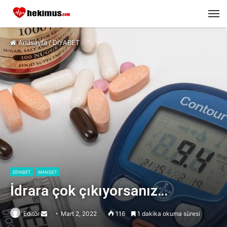
M
Anasayfa
/
DİYABET
DİYABET
MANŞET
İdrara çok çıkıyorsanız…
Editör
Send
Mart 2, 2022
116
1 dakika okuma süresi
an