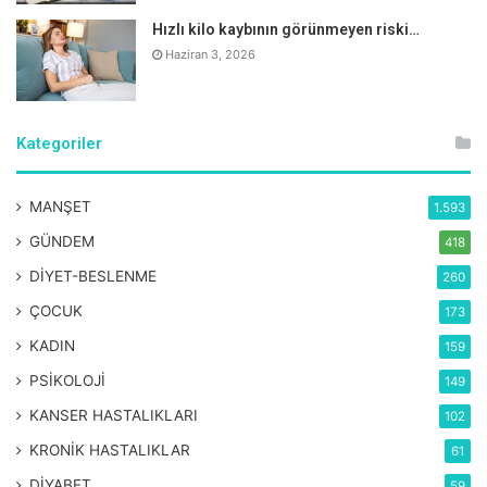
Hızlı kilo kaybının görünmeyen riski…
Haziran 3, 2026
Kategoriler
MANŞET
1.593
GÜNDEM
418
DİYET-BESLENME
260
ÇOCUK
173
KADIN
159
PSİKOLOJİ
149
KANSER HASTALIKLARI
102
KRONİK HASTALIKLAR
61
DİYABET
59