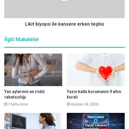
tahlili yaptırmasını önerin. Çünkü bu üç belirti şeker hastalığının
ilk belirtileridir.
Likit biyopsi ile kansere erken teşhis
İlgili Makaleler
Yaz aylarının en riskli
Yazın kalbi korumanın 9 altın
rahatsızlığı
kuralı
1 hafta önce
Haziran 24, 2026
Bu ilk 3 belirtinin dışında halsizlik ilk başlarda ani kilo kaybı,
yorgunluk, vücudumuzda özellikle kollarda ve bacaklarda