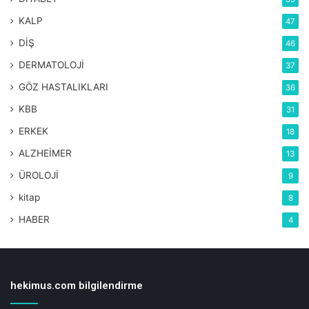
KALP
47
DİŞ
46
DERMATOLOJİ
37
GÖZ HASTALIKLARI
36
KBB
31
ERKEK
18
ALZHEİMER
13
ÜROLOJİ
9
kitap
8
HABER
4
hekimus.com bilgilendirme