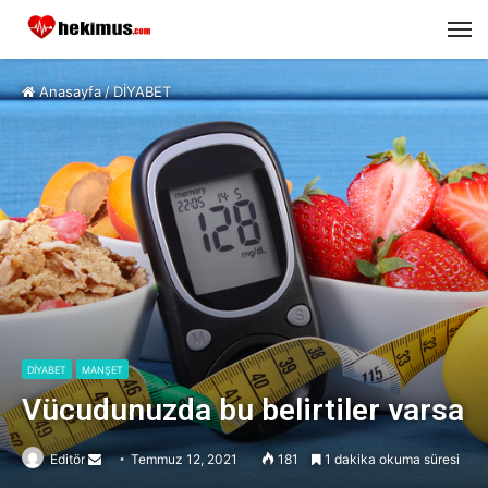
M
Anasayfa
/
DİYABET
DİYABET
MANŞET
Vücudunuzda bu belirtiler varsa
Editör
Send
Temmuz 12, 2021
181
1 dakika okuma süresi
an