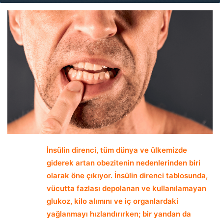
email
İnsülin direnci, tüm dünya ve ülkemizde
giderek artan obezitenin nedenlerinden biri
olarak öne çıkıyor. İnsülin direnci tablosunda,
vücutta fazlası depolanan ve kullanılamayan
glukoz, kilo alımını ve iç organlardaki
yağlanmayı hızlandırırken; bir yandan da