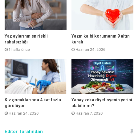
fiziksel hareketsizlik, ailede tip 2 diyabet hastalığı olması,
polikistik over sendromu, D vitamini eksikliği de insülin
direncine zemin hazırlayan diğer faktörlerdir.
Yaz aylarının en riskli
Yazın kalbi korumanın 9 altın
rahatsızlığı
kuralı
1 hafta önce
Haziran 24, 2026
Kız çocuklarında 4 kat fazla
Yapay zeka diyetisyenin yerini
görülüyor
alabilir mi?
Haziran 24, 2026
Haziran 7, 2026
Editör Tarafından
Bu belirtilerle kendisini gösteriyor;