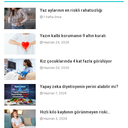
Yaz aylarının en riskli rahatsızlığı
Yemeklerden sonra ağırlık basması uyku hissi,
1 hafta önce
Özellikle karbonhidrat içeren besinlerin tüketiminden
kısa süre sonra ellerde titreme kötü hissetme,
Yazın kalbi korumanın 9 altın kuralı
Beslenmeye dikkat edilmesine rağmen kilo verememe
Haziran 24, 2026
ya da kilo alımının devam etmesi,
Hızlı ve/veya aşırı kilo alımı,
Sık sık tatlı yeme isteği ve tatlı krizleri,
Kız çocuklarında 4 kat fazla görülüyor
Haziran 24, 2026
Yorgunluk hissi ve sabahları yorgun uyanmak,
Aşırı tüylenme,
Yapay zeka diyetisyenin yerini alabilir mi?
Karaciğer yağlanması,
Haziran 7, 2026
Bel çevresinin giderek genişlemesi,
Kol altları ve kasıklarda kahverengi görünümün
Hızlı kilo kaybının görünmeyen riski…
oluşması,
Haziran 3, 2026
Kadınlarda adet düzensizlikleri.