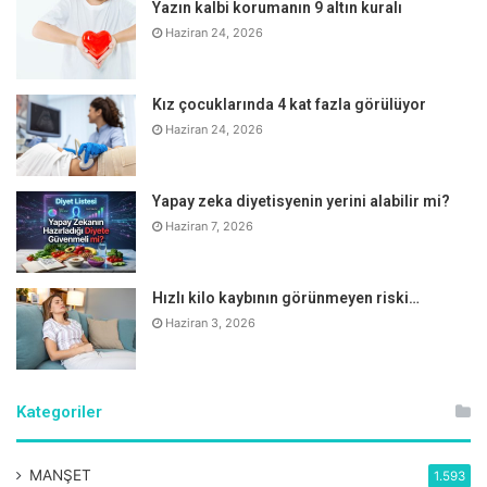
Yazın kalbi korumanın 9 altın kuralı
Haziran 24, 2026
Kız çocuklarında 4 kat fazla görülüyor
Haziran 24, 2026
İnsülin direncinde uygulanması gerekenler şunlardır;
Yapay zeka diyetisyenin yerini alabilir mi?
Haziran 7, 2026
Vücut ağırlığının ilk etapta en az %5ini azaltılmasını
hedefleyecek şekilde diyet programı oluşturulmalıdır.
Hazırlanacak diyette tüm besin öğelerini içerecek
Hızlı kilo kaybının görünmeyen riski…
şekilde dengeli olmalı, en az 4-6 öğün içerecek
Haziran 3, 2026
şekilde programlanmalıdır.
Rafine karbonhidratlar mümkün olduğunca
Kategoriler
azaltılmalıdır.
Kısa şok diyetlerden ziyade yaşam boyu sürdürülebilir
tarzda beslenme programı benimsenmelidir.
MANŞET
1.593