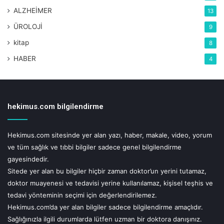
uygulamadan doğabilecek zarardan sorumlu tutulamaz. Sitemizi ziyaret
ALZHEİMER
13
eden, yorum yapan ve doktorlara soru gönderen kişiler, bu uyarıları kabul
etmiş sayılacaktır.
ÜROLOJİ
9
kitap
8
Etiketler
diyabet
dr. gokhan yazicioglu
glukoz
hareketsizlik
HABER
4
insulin direnci
pankreas
seker
tip-2 diyabet
hekimus.com bilgilendirme
Hekimus.com sitesinde yer alan yazı, haber, makale, video, yorum
ve tüm sağlık ve tıbbi bilgiler sadece genel bilgilendirme
gayesindedir.
Sitede yer alan bu bilgiler hiçbir zaman doktor’un yerini tutamaz,
doktor muayenesi ve tedavisi yerine kullanılamaz, kişisel teşhis ve
tedavi yönteminin seçimi için değerlendirilemez.
Hekimus.com’da yer alan bilgiler sadece bilgilendirme amaçlıdır.
Sağlığınızla ilgili durumlarda lütfen uzman bir doktora danışınız.