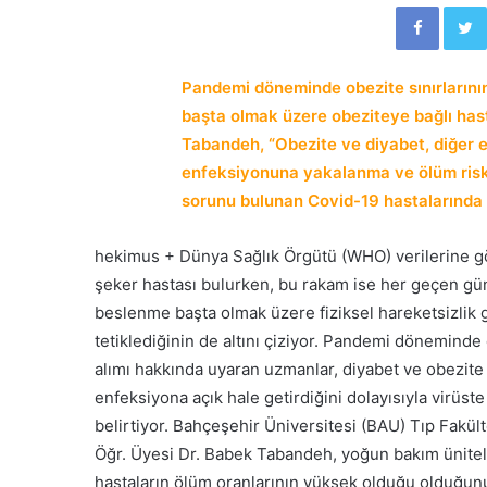
Facebook
Pandemi döneminde obezite sınırlarının 
başta olmak üzere obeziteye bağlı hast
Tabandeh, “Obezite ve diyabet, diğer e
enfeksiyonuna yakalanma ve ölüm riski
sorunu bulunan Covid-19 hastalarında 
hekimus + Dünya Sağlık Örgütü (WHO) verilerine g
şeker hastası bulurken, bu rakam ise her geçen gün
beslenme başta olmak üzere fiziksel hareketsizlik g
tetiklediğinin de altını çiziyor. Pandemi döneminde
alımı hakkında uyaran uzmanlar, diyabet ve obezite gi
enfeksiyona açık hale getirdiğini dolayısıyla virüste
belirtiyor. Bahçeşehir Üniversitesi (BAU) Tıp Fakü
Öğr. Üyesi Dr. Babek Tabandeh, yoğun bakım ünitel
hastaların ölüm oranlarının yüksek olduğu olduğunu