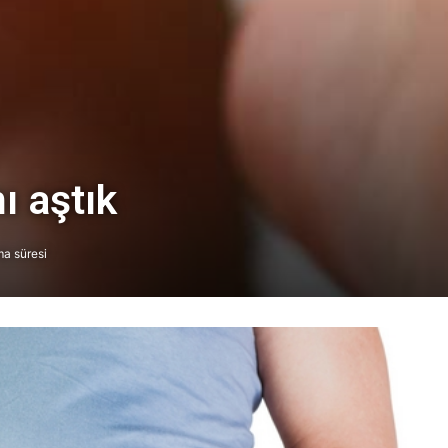
ı aştık
a süresi