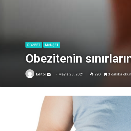
DİYABET
MANŞET
Obezitenin sınırların
Editör
Send
Mayıs 23, 2021
290
3 dakika okum
an
email