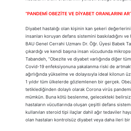
“PANDEMİ OBEZİTE VE DİYABET ORANLARINI ART
Diyabet hastalığı olan kişinin kan şekeri değerlerin
insanları koruyan defans sistemini baskıladığını ve h
BAU Genel Cerrahi Uzmanı Dr. Öğr. Üyesi Babek Tab
çıkardığı ve kendi başına insan vücudunda mikrops
Tabandeh, “Obezite ve diyabet varlığında diğer tü
Covid-19 enfeksiyonuna yakalanma riski de artmak
ağırlığında yükselme ve dolayısıyla ideal kilonun üz
1 yıldır tüm ülkelerde gözlemlenen bir gerçek. Obezit
tetiklediğinden dolaylı olarak Corona virüs pandemi
mümkün. Buna kötü beslenme, gelecekteki belirsizl
hastaların vücutlarında oluşan çeşitli defans sistemi
kullanılan steroid tipi ilaçlar dahil ağır tedaviler ha
olan hastaları kontrolsüz diyabet veya daha ileri bir