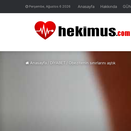
Anasayfa
Hakkında
GÜ
Perşembe, Ağustos 6 2026
Anasayfa
/
DİYABET
/
Obezitenin sınırlarını aştık