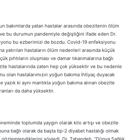
un bakımlarda yatan hastalar arasında obezitenin ölüm
i ve bu durumun pandemiyle değiştiğini ifade eden Dr.
siyonu bu ezberimizi de bozdu. Covid-19 enfeksiyonu
 yatırılan hastaların ölüm nedenleri arasında küçük
çük pıhtıların oluşması ve damar tıkanmalarına bağlı
ezite hastalarında zaten hep çok yüksektir ve bu nedenle
u olan hastalarımızın yoğun bakıma ihtiyaç duyacak
 yazık ki aynı mantıkla yoğun bakıma alınan obezite
anları da daha yüksektir.
eminde toplumda yaygın olarak kilo artışı ve obezite
buna bağlı olarak da başta tip-2 diyabet hastalığı olmak
ış gözlemlendiklerini söyledi. Dr. Tabandeh, “Dünya Sağlık