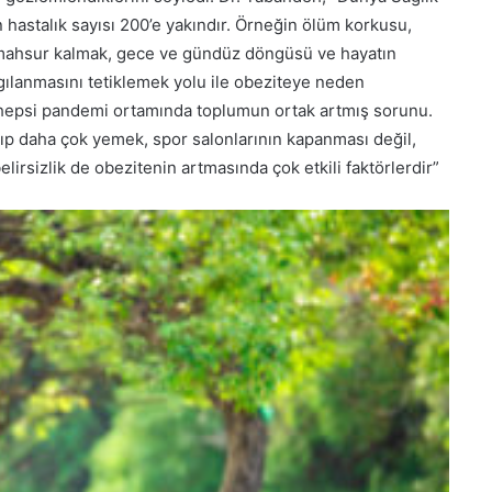
n hastalık sayısı 200’e yakındır. Örneğin ölüm korkusu,
 mahsur kalmak, gece ve gündüz döngüsü ve hayatın
lgılanmasını tetiklemek yolu ile obeziteye neden
in hepsi pandemi ortamında toplumun ortak artmış sorunu.
ıp daha çok yemek, spor salonlarının kapanması değil,
lirsizlik de obezitenin artmasında çok etkili faktörlerdir”