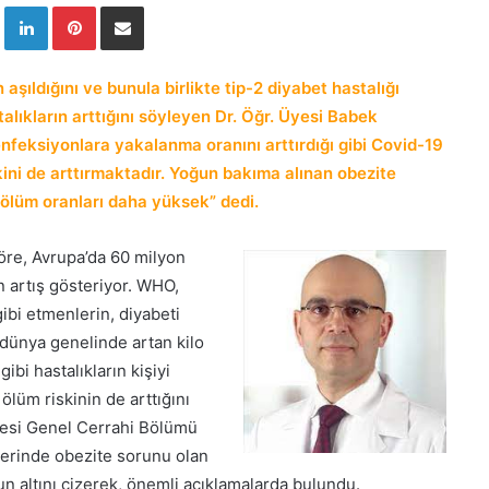
Twitter
LinkedIn
Pinterest
E-Posta ile paylaş
aşıldığını ve bunula birlikte tip-2 diyabet hastalığı
alıkların arttığını söyleyen Dr. Öğr. Üyesi Babek
nfeksiyonlara yakalanma oranını arttırdığı gibi Covid-19
ni de arttırmaktadır. Yoğun bakıma alınan obezite
ölüm oranları daha yüksek” dedi.
öre, Avrupa’da 60 milyon
 artış gösteriyor. WHO,
ibi etmenlerin, diyabeti
 dünya genelinde artan kilo
bi hastalıkların kişiyi
 ölüm riskinin de arttığını
ltesi Genel Cerrahi Bölümü
erinde obezite sorunu olan
n altını çizerek, önemli açıklamalarda bulundu.