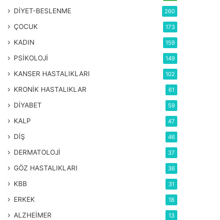
DİYET-BESLENME
260
ÇOCUK
173
KADIN
159
PSİKOLOJİ
149
KANSER HASTALIKLARI
102
KRONİK HASTALIKLAR
61
DİYABET
59
KALP
47
DİŞ
46
DERMATOLOJİ
37
GÖZ HASTALIKLARI
36
KBB
31
ERKEK
18
ALZHEİMER
13