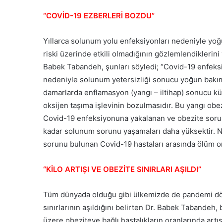
“COVİD-19 EZBERLERİ BOZDU”
Yıllarca solunum yolu enfeksiyonları nedeniyle yoğ
riski üzerinde etkili olmadığının gözlemlendiklerin
Babek Tabandeh, şunları söyledi; “Covid-19 enfek
nedeniyle solunum yetersizliği sonucu yoğun bakıma
damarlarda enflamasyon (yangı – iltihap) sonucu kü
oksijen taşıma işlevinin bozulmasıdır. Bu yangı ob
Covid-19 enfeksiyonuna yakalanan ve obezite sorun
kadar solunum sorunu yaşamaları daha yüksektir. Ne
sorunu bulunan Covid-19 hastaları arasında ölüm or
“KİLO ARTIŞI VE OBEZİTE SINIRLARI AŞILDI”
Tüm dünyada olduğu gibi ülkemizde de pandemi dön
sınırlarının aşıldığını belirten Dr. Babek Tabandeh, 
üzere obeziteye bağlı hastalıkların oranlarında art