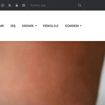
Arama
r
ouTube
Instagram
RSS
Kayıt
Kenar
yap
Ol
Bölmesi
ME
DİŞ
KRONİK
PSİKOLOJİ
GÜNDEM
...