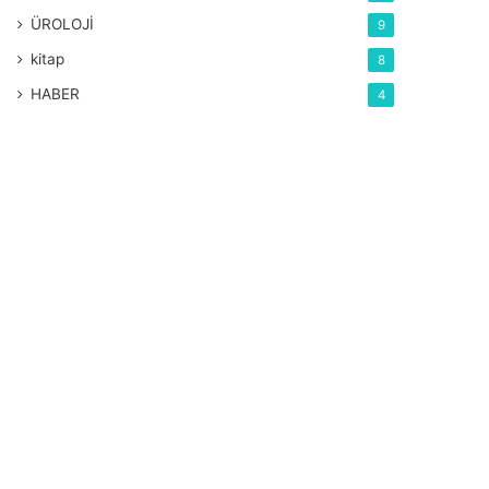
ÜROLOJİ
9
kitap
8
HABER
4