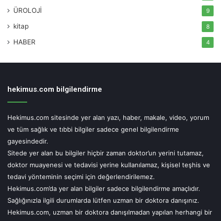
hastalarda stres, hastalığın seyri açısından çok önemli. O
ÜROLOJİ
9
nedenle stres düzeyini düşürmeye özen göstermeleri
kitap
8
gerekiyor. Her kişi gibi, koruyucu tedbirleri almaya devam
HABER
4
etmeli ve yüksek streslerine karşı kendilerini rahatlatacak
hobileriyle uğraşmak gibi bazı rahatlatıcı aktiviteler
yapmalılar. Tabii eğer IBH hastası Covid-19’a benzeyen bir
belirti oluşursa, herkesin yaptığı gibi hemen hastaneye
hekimus.com bilgilendirme
başvurmalı” diyor.
Hekimus.com sitesinde yer alan yazı, haber, makale, video, yorum
Hata: “Ya ameliyat olmam gerekirse!” kaygının artması
ve tüm sağlık ve tıbbi bilgiler sadece genel bilgilendirme
gayesindedir.
Pandeminin pik yaptığı süreçte İBH hastalarının hayat
Sitede yer alan bu bilgiler hiçbir zaman doktor’un yerini tutamaz,
kalitesini yükseltecek ancak aciliyeti olmayan tüm
doktor muayenesi ve tedavisi yerine kullanılamaz, kişisel teşhis ve
ameliyatlar erteleniyor. İBH hastalarında karın içinde
tedavi yönteminin seçimi için değerlendirilemez.
gelişebilecek abseleri ameliyat yerine radyoloji
Hekimus.com’da yer alan bilgiler sadece bilgilendirme amaçlıdır.
Sağlığınızla ilgili durumlarda lütfen uzman bir doktora danışınız.
bölümlerinde boşaltılabiliyor. Fistül tedavileri de genellikle
Hekimus.com, uzman bir doktora danışılmadan yapılan herhangi bir
aciliyet gerektirmiyor. Buna karşın İBH hastasında bağırsak