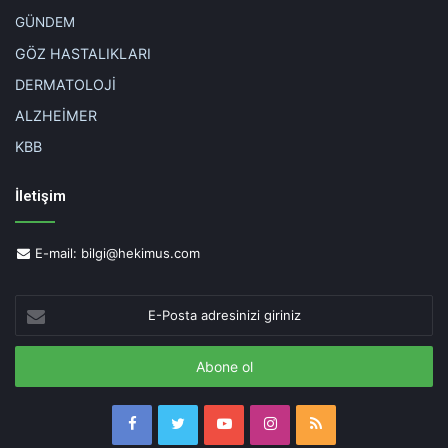
inflamatuvar bağırsak hastalığı
korona virus
GÜNDEM
GÖZ HASTALIKLARI
DERMATOLOJİ
ALZHEİMER
KBB
İletişim
E-mail:
bilgi@hekimus.com
E-
Posta
adresinizi
giriniz
Facebook
Twitter
YouTube
Instagram
RSS