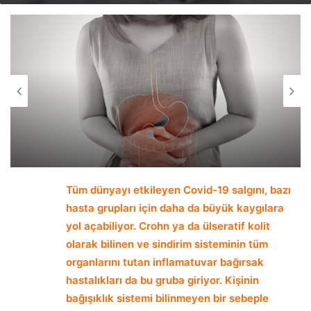
email
Tüm dünyayı etkileyen Covid-19 salgını, bazı
hasta grupları için daha da büyük kaygılara
yol açabiliyor. Crohn ya da ülseratif kolit
olarak bilinen ve sindirim sisteminin tüm
organlarını tutan inflamatuvar bağırsak
hastalıkları da bu gruba giriyor. Kişinin
bağışıklık sistemi bilinmeyen bir sebeple