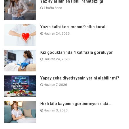
Yaz aylarının en riskli rahatsızlığı
1 hafta önce
Yazın kalbi korumanın 9 altın kuralı
Haziran 24, 2026
Hata: Bağışıklığı baskılayan ilaçların kesilmesi
Kız çocuklarında 4 kat fazla görülüyor
Haziran 24, 2026
İBH tedavisinde kullanılan kortikosteroid (kortizon),
bağışıklık düzenleyiciler ile biyolojik ajanlar olarak bilinen
Yapay zeka diyetisyenin yerini alabilir mi?
bazı özel ilaçlar, bağışıklık sistemini baskılayarak sindirim
Haziran 7, 2026
sistemi kanalındaki yangıyı (inflamasyonu) azaltarak hastayı
tedavi ediyor. IBH hastalarının, bağışıklık sistemini
Hızlı kilo kaybının görünmeyen riski…
baskıladığı ve bu nedenle Covid-19’a yakalanma riskini
Haziran 3, 2026
artıracağı düşüncesiyle tedavide kullanılan ilaçları kesmesi,
IBH’nin uyanmasına ve yakınmalara yol açması nedeniyle
hastayı daha riskli duruma getirebiliyor. İlaçların